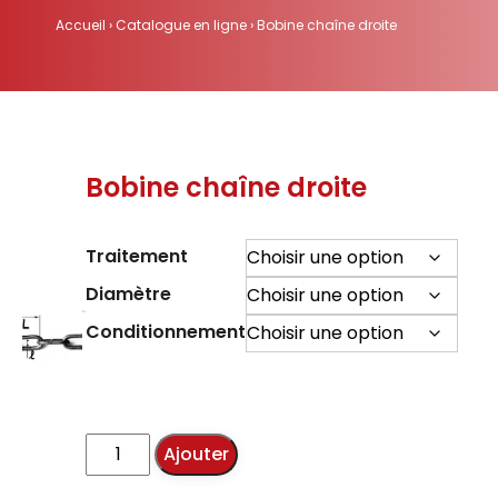
Accueil
›
Catalogue en ligne
›
Bobine chaîne droite
Bobine chaîne droite
Traitement
Diamètre
Conditionnement
quantité
Ajouter
de