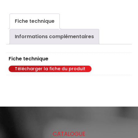
Bobine
chaîne
Fiche technique
droite
Informations complémentaires
Fiche technique
Télécharger la fiche du produit
CATALOGUE