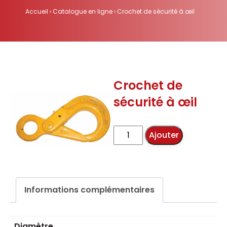
Accueil
›
Catalogue en ligne
›
Crochet de sécurité à œil
Crochet de
sécurité à œil
quantité
Ajouter
de
Crochet
de
Informations complémentaires
sécurité
à
Diamètre