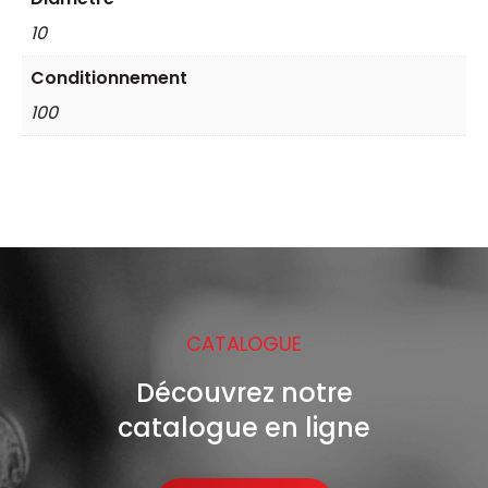
œil
10
Conditionnement
100
CATALOGUE
Découvrez notre
catalogue en ligne