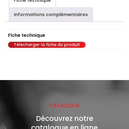
Fiche technique
traits
Informations complémentaires
Fiche technique
Télécharger la fiche du produit
CATALOGUE
Découvrez notre
catalogue en ligne