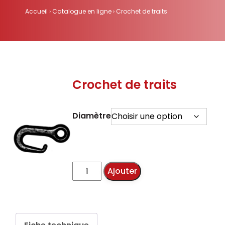
Accueil
›
Catalogue en ligne
›
Crochet de traits
Crochet de traits
Diamètre
quantité
Ajouter
de
Crochet
de