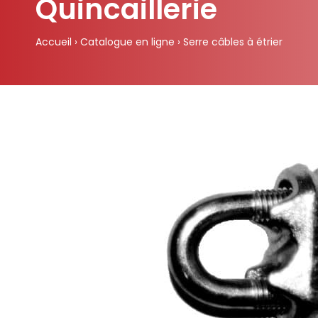
Quincaillerie
Accueil
›
Catalogue en ligne
›
Serre câbles à étrier