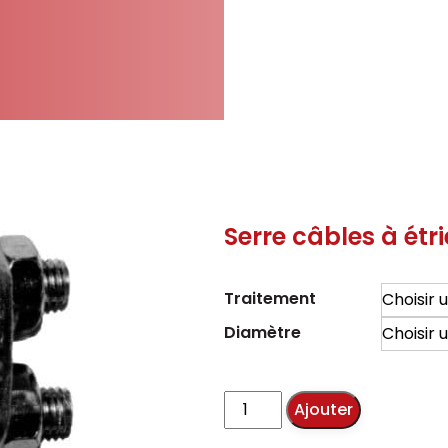
Serre câbles à étri
Traitement
Diamètre
quantité
Ajouter
de