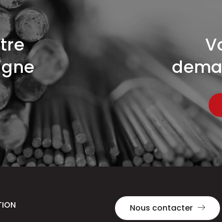
tre
V
igne
deman
TION
Nous contacter