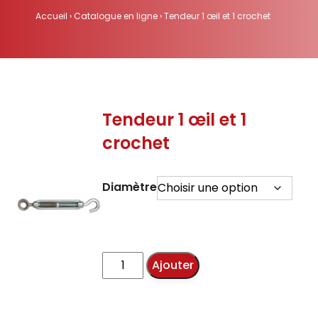
Accueil
›
Catalogue en ligne
›
Tendeur 1 œil et 1 crochet
Tendeur 1 œil et 1
crochet
Diamètre
quantité
Ajouter
de
Tendeur