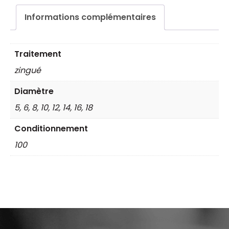
1
Informations complémentaires
œil
et
Traitement
1
zingué
crochet
Diamètre
5, 6, 8, 10, 12, 14, 16, 18
Conditionnement
100