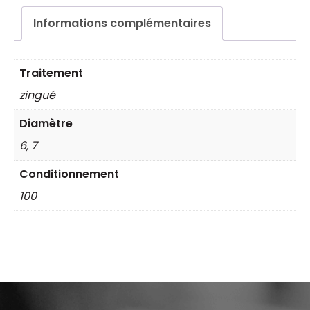
rond
Informations complémentaires
et
anneaux
Traitement
zingué
Diamètre
6, 7
Conditionnement
100